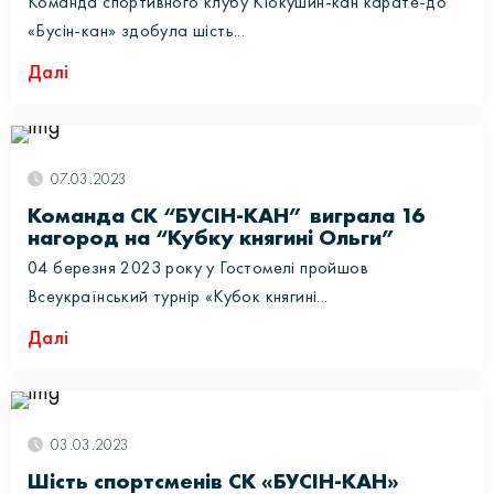
Команда спортивного клубу Кіокушин-кан карате-до
«Бусін-кан» здобула шість...
Далі
07.03.2023
Команда СК “БУСІН-КАН” виграла 16
нагород на “Кубку княгині Ольги”
04 березня 2023 року у Гостомелі пройшов
Всеукраїнський турнір «Кубок княгині...
Далі
03.03.2023
Шість спортсменів СК «БУСІН-КАН»