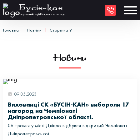
Бусiн-кан
UKR
Спортивний клуб Кіокушин карате-до
Головна
Новини
Сторінка 9
Новини
09.05.2023
Вихованці СК «БУСІН-КАН» вибороли 17
нагород на Чемпіонаті
Дніпропетровської області.
06 травня у місті Дніпро відбувся відкритий Чемпіонат
Дніпропетровської...