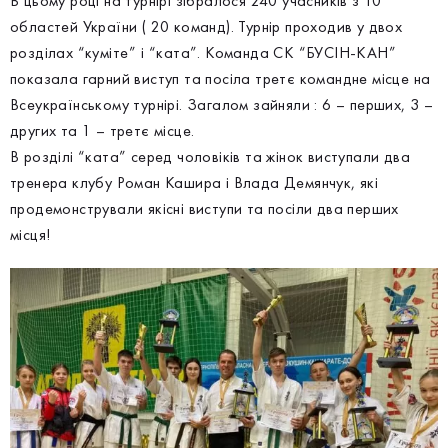
В цьому році на турнірі зібралося 240 учасників з 10
областей України ( 20 команд). Турнір проходив у двох
розділах “куміте” і “ката”. Команда СК “БУСІН-КАН”
показала гарний виступ та посіла третє командне місце на
Всеукраїнському турнірі. Загалом зайняли : 6 – перших, 3 –
других та 1 – третє місце.
В розділі “ката” серед чоловіків та жінок виступали два
тренера клубу Роман Кашира і Влада Демянчук, які
продемонстрували якісні виступи та посіли два перших
місця!