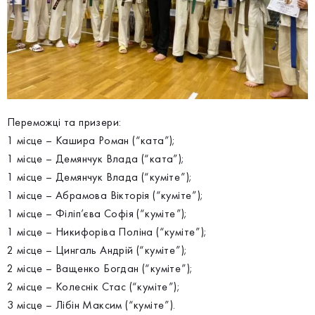
Переможці та призери:
1 місце – Кашира Роман (“ката”);
1 місце – Демянчук Влада (“ката”);
1 місце – Демянчук Влада (“куміте”);
1 місце – Абрамова Вікторія (“куміте”);
1 місце – Філіп’єва Софія (“куміте”);
1 місце – Никифоріва Поліна (“куміте”);
2 місце – Цингаль Андрій (“куміте”);
2 місце – Ващенко Богдан (“куміте”);
2 місце – Колеснік Стас (“куміте”);
3 місце – Лібін Максим (“куміте”).