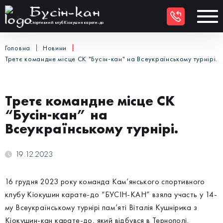
Бусiн-кан
UKR
Спортивний клуб Кіокушин карате-до
Головна
Новини
Третє командне місце СК "Бусін-кан" на Всеукраїнському турнірі.
Третє командне місце СК
“Бусін-кан” на
Всеукраїнському турнірі.
19.12.2023
16 грудня 2023 року команда Кам’янського спортивного
клубу Кіокушин карате-до “БУСІН-КАН” взяла участь у 14-
му Всеукраїнському турнірі пам’яті Віталія Кушнірика з
Кіокушин-кан карате-до, який відбувся в Тернополі.