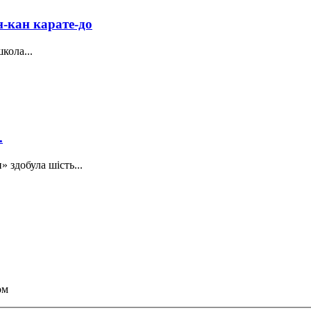
-кан карате-до
кола...
.
 здобула шість...
ом