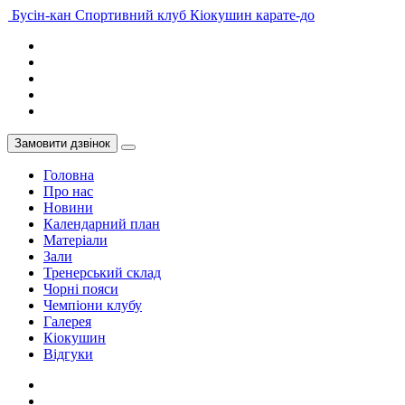
Бусiн-кан
Спортивний клуб Кіокушин карате-до
Замовити дзвінок
Головна
Про нас
Новини
Календарний план
Матеріали
Зали
Тренерський склад
Чорні пояси
Чемпіони клубу
Галерея
Кіокушин
Відгуки