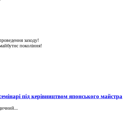
проведення заходу!
майбутнє покоління!
мінарі під керівництвом японського майстра
ичний...