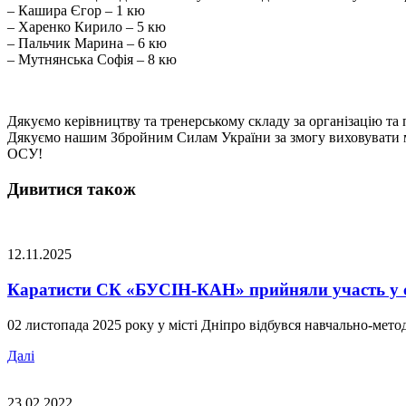
– Кашира Єгор – 1 кю
– Харенко Кирило – 5 кю
– Пальчик Марина – 6 кю
– Мутнянська Софія – 8 кю
Дякуємо керівництву та тренерському складу за організацію та 
Дякуємо нашим Збройним Силам України за змогу виховувати 
ОСУ!
Дивитися також
12.11.2025
Каратисти СК «БУСІН-КАН» прийняли участь у се
02 листопада 2025 року у місті Дніпро відбувся
навчально-метод
Далі
23.02.2022