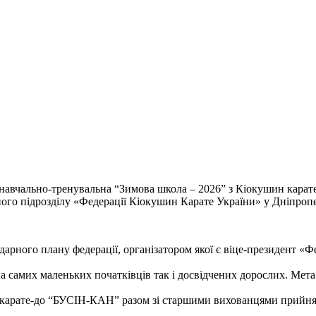
на навчально-тренувальна “Зимова школа – 2026” з Кіокушин кара
ого підрозділу «Федерації Кіокушин Карате України» у Дніпропе
рного плану федерації, організатором якої є віце-президент «Фе
 на самих маленьких початківців так і досвідчених дорослих. Мет
карате-до “БУСІН-КАН” разом зі старшими вихованцями прийняли