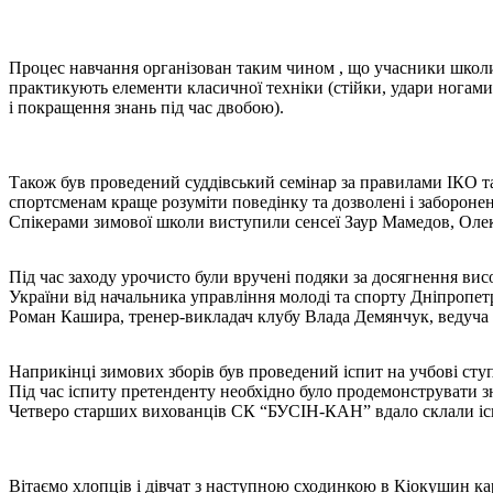
Процес навчання організован таким чином , що учасники школи 
практикують елементи класичної техніки (стійки, удари ногами, р
і покращення знань під час двобою).
Також був проведений суддівський семінар за правилами ІКО та
спортсменам краще розуміти поведінку та дозволені і заборонені
Спікерами зимової школи виступили сенсеї Заур Мамедов, Ол
Під час заходу урочисто були вручені подяки за досягнення висо
України від начальника управління молоді та спорту Дніпропе
Роман Кашира, тренер-викладач клубу Влада Демянчук, веду
Наприкінці зимових зборів був проведений іспит на учбові ступ
Під час іспиту претенденту необхідно було продемонструвати зна
Четверо старших вихованців СК “БУСІН-КАН” вдало склали ісп
Вітаємо хлопців і дівчат з наступною сходинкою в Кіокушин ка