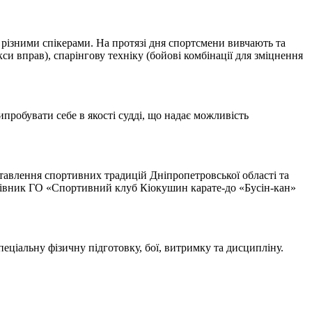
 різними спікерами. На протязі дня спортсмени вивчають та
кси вправ), спарінгову техніку (бойові комбінації для зміцнення
пробувати себе в якості судді, що надає можливість
дставлення спортивних традицій Дніпропетровської області та
ерівник ГО «Спортивний клуб Кіокушин карате-до «Бусін-кан»
пеціальну фізичну підготовку, бої, витримку та дисципліну.