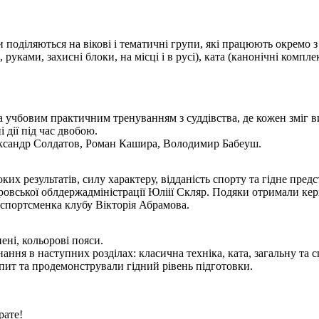
поділяються на вікові і тематичні групи, які працюють окремо з
уками, захисні блоки, на місці і в русі), ката (канонічні компле
 учбовим практичним тренуванням з суддівства, де кожен зміг ви
 дії під час двобою.
ександр Солдатов, Роман Кашира, Володимир Бабеуш.
ких результатів, силу характеру, відданість спорту та гідне пре
тровської облдержадміністрації Юліії Скляр. Подяки отримали к
ча спортсменка клубу Вікторія Абрамова.
ені, кольорові пояси.
ння в наступних розділах: класична техніка, ката, загальну та с
ит та продемонстрували гідний рівень підготовки.
рате!