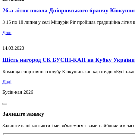
26-а літня школа Дніпровського бранчу Кіокушин
З 15 по 18 липня у селі Мішурін Ріг пройшла традиційна літня ш
Далі
14.03.2023
Шість нагород СК БУСІН-КАН на Кубку України
Команда спортивного клубу Кіокушин-кан карате-до «Бусін-кан»
Далі
Бусін-кан 2026
Залиште заявку
Залиште ваші контакти і ми зв'яжемося з вами найближчим час