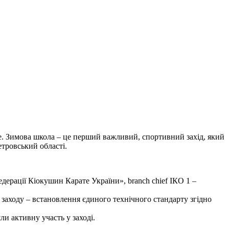
те. Зимова школа – це перший важливий, спортивний захід, який
тровський області.
дерації Кіокушин Карате України», branch chief ІКО 1 –
а заходу – встановлення єдиного технічного стандарту згідно
 активну участь у заході.